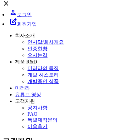
close
person
로그인
edit_square
회원가입
회사소개
인사말/회사개요
인증현황
오시는길
제품 R&D
미러라의 특징
개발 히스토리
개발중인 상품
미러라
유튜브 영상
고객지원
공지사항
FAQ
특별제작문의
이용후기