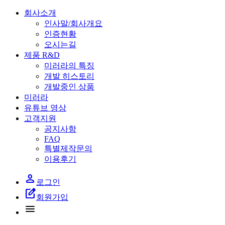
회사소개
인사말/회사개요
인증현황
오시는길
제품 R&D
미러라의 특징
개발 히스토리
개발중인 상품
미러라
유튜브 영상
고객지원
공지사항
FAQ
특별제작문의
이용후기
person
로그인
edit_square
회원가입
menu